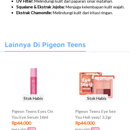
UV Filter:
Melindungi kulit dari paparan sinar matahari.
Squalane & Ekstrak Jojoba:
Menjaga kelembapan kulit wajah.
Ekstrak Chamomile:
Melindungi kulit dari iritasi ringan.
Lainnya Di Pigeon Teens
Stok Habis
Stok Habis
Pigeon Teens Eyes On
Pigeon Teens Eye See
You Eye Serum 16ml
You Holi-yeay! 3.2gr
Rp44.000
Rp44.000
14%
14%
Rp51.000
Rp51.000