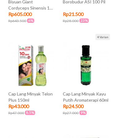
Biyuan Giant
Borobudur ASI 100 Pil
Cordyceps Sinensis 100
Rp605.000
Rp21.500
kapsul
6%
23%
Rp643.500
Rp28.000
4 Varian
Cap Lang Minyak Telon
Cap Lang Minyak Kayu
Plus 150ml
Putih Aromaterapi 60ml
Rp43.000
Rp24.500
8.5%
9%
Rp47.000
Rp27.000