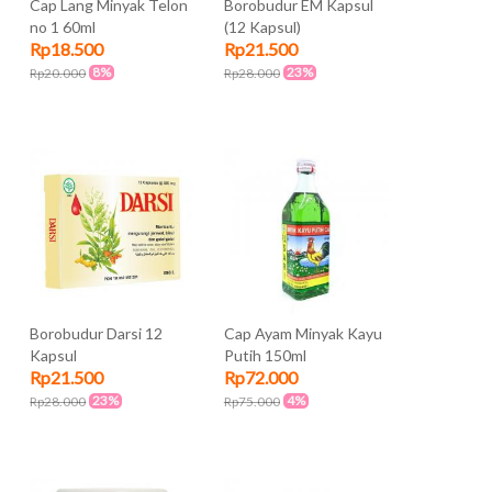
Cap Lang Minyak Telon
Borobudur EM Kapsul
no 1 60ml
(12 Kapsul)
Rp18.500
Rp21.500
8%
23%
Rp20.000
Rp28.000
Borobudur Darsi 12
Cap Ayam Minyak Kayu
Kapsul
Putih 150ml
Rp21.500
Rp72.000
23%
4%
Rp28.000
Rp75.000