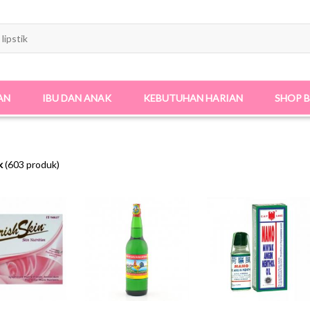
AN
IBU DAN ANAK
KEBUTUHAN HARIAN
SHOP 
k
(603 produk)