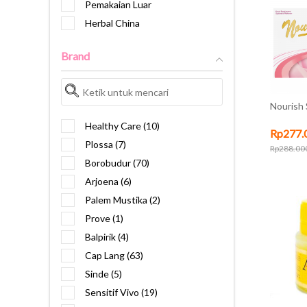
Jantung
Pemakaian Luar
Kesehatan Kulit
Herbal China
Ginjal
Brand
Insomnia
Daya Tahan Tubuh
Stamina Pria
Nourish 
Nutrisi Kecantikan
Healthy Care (10)
Diabetes
Rp277.
Plossa (7)
Rp288.00
Sariawan, Panas Dalam &
Borobudur (70)
Gangguan Tenggorokkan
Arjoena (6)
Asam Urat
Palem Mustika (2)
Mata & Telinga
Prove (1)
Prostat
Balpirik (4)
Darah Tinggi
Cap Lang (63)
Kanker
Sinde (5)
Liver
Sensitif Vivo (19)
Tulang Otot dan Sendi