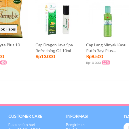
tok Habis
yte Plus 10
Cap Dragon Java Spa
Cap Lang Minyak Kayu
Refreshing Oil 10ml
Putih Bayi Plus
00
Rp13.000
Rp8.500
Chamomile 30ml
4%
15%
Rp10.000
CUSTOMER CARE
INFORMASI
D
Buka setiap hari
Pengiriman