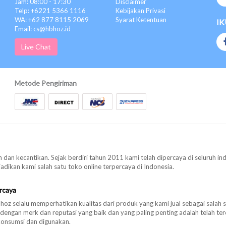
Jam: 08:00 - 17:30
Disclaimer
Telp: +6221 5366 1116
Kebijakan Privasi
WA: +62 877 8115 2069
Syarat Ketentuan
IK
Email: cs@hbhoz.id
Live Chat
Metode Pengiriman
 dan kecantikan. Sejak berdiri tahun 2011 kami telah dipercaya di seluruh in
ikan kami salah satu toko online terpercaya di Indonesia.
rcaya
oz selalu memperhatikan kualitas dari produk yang kami jual sebagai salah 
 dengan merk dan reputasi yang baik dan yang paling penting adalah telah 
konsumsi dan digunakan.