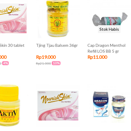
Stok Habis
Skin 30 tablet
Tjing Tjau Balsem 36gr
Cap Dragon Menthol
Refill LOS BB 5 gr
000
Rp19.000
Rp11.000
4%
10%
0
Rp21.000