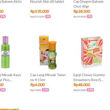
g Balsem Aktiv
Nourish Skin 60 tablet
Cap Dragon Balsem
Otot 40gr
00
Rp535.000
Rp18.500
9%
4%
3%
Rp557.000
Rp19.000
g Minyak Kayu
Cap Lang Minyak Telon
Egoji Chewy Gummy
yi Plus
no 4 15ml
Strawberry Box (5
00
Rp6.000
Rp48.000
r 60ml
Sachet @ 20gr)
6%
14%
19%
Rp7.000
Rp59.000