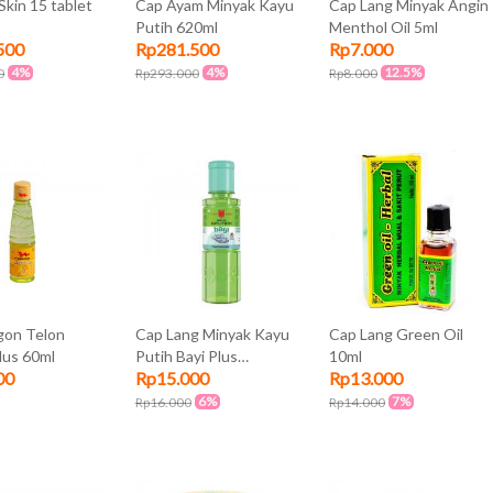
Skin 15 tablet
Cap Ayam Minyak Kayu
Cap Lang Minyak Angin
Putih 620ml
Menthol Oil 5ml
500
Rp281.500
Rp7.000
4%
4%
12.5%
0
Rp293.000
Rp8.000
gon Telon
Cap Lang Minyak Kayu
Cap Lang Green Oil
lus 60ml
Putih Bayi Plus
10ml
00
Rp15.000
Rp13.000
Chamomile 60ml
6%
7%
Rp16.000
Rp14.000