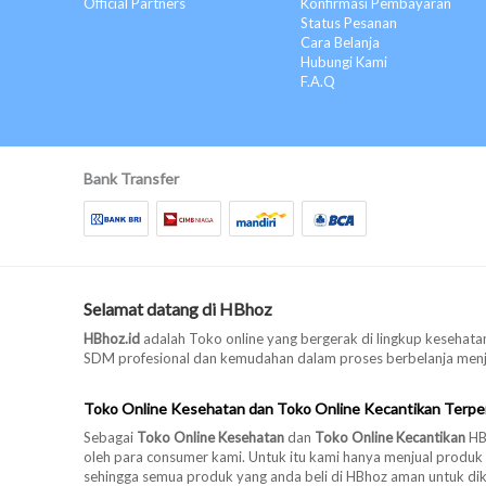
Neo Rheumacyl (2)
Official Partners
Konfirmasi Pembayaran
Status Pesanan
Cap Tawon (7)
Cara Belanja
Kakak Tua (1)
Hubungi Kami
F.A.Q
Lifebuoy (1)
Kapsida (2)
Rochi (2)
Prove (1)
Bank Transfer
Ika (3)
Cap Dragon (16)
Cap Dragon (6)
Vitalong C (1)
Selamat datang di HBhoz
Vitalong C (3)
HBhoz.id
adalah Toko online yang bergerak di lingkup kesehatan
Fermino (3)
SDM profesional dan kemudahan dalam proses berbelanja menjad
Caplentera (1)
Toko Online Kesehatan dan Toko Online Kecantikan Terpe
Eagle (2)
Sebagai
Toko Online Kesehatan
dan
Toko Online Kecantikan
HBh
Kalbe Farma (1)
oleh para consumer kami. Untuk itu kami hanya menjual produk
Mahkotadewa (1)
sehingga semua produk yang anda beli di HBhoz aman untuk di