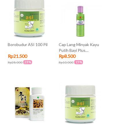
Borobudur ASI 100 Pil
Cap Lang Minyak Kayu
Putih Bayi Plus
Rp21.500
Rp8.500
Lavender 30ml
23%
15%
Rp28.000
Rp10.000