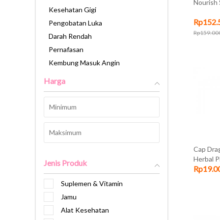
Nourish 
Kesehatan Gigi
Rp152.
Pengobatan Luka
Rp159.00
Darah Rendah
Pernafasan
Kembung Masuk Angin
Pelangsing
Harga
Flu & Batuk
Kehamilan & Laktasi
Haid dan Keputihan
Penambah Berat Badan
Syaraf
Cap Dra
Otak & Memori
Herbal P
Jenis Produk
Rp19.0
Tumbuh Kembang Anak
Pencernaan
Suplemen & Vitamin
Demam & Sakit Kepala
Jamu
Kolesterol
Alat Kesehatan