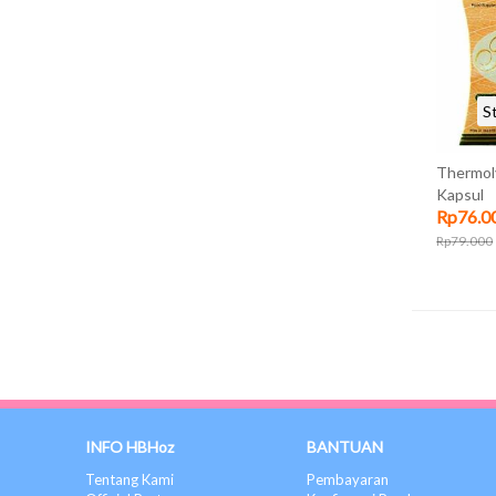
Tjing Tjau (2)
Griya Annur (1)
Madu Pramuka (1)
CSU (1)
S
Netravision (1)
Sinar Herba Radix (1)
Thermol
Kapsul
Nanfung (26)
Rp76.0
SSA (1)
Rp79.000
Calumika (3)
Cap Ayam (3)
Owellness (29)
Air Mancur (1)
Herocyn (2)
Cap Kapak (8)
Ever E (4)
INFO HBHoz
BANTUAN
Herbadrink (5)
Tentang Kami
Pembayaran