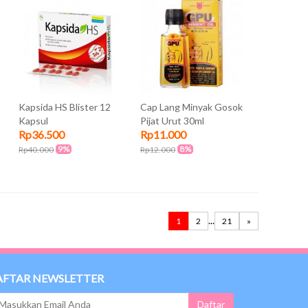
Kapsida HS Blister 12
Cap Lang Minyak Gosok
Kapsul
Pijat Urut 30ml
Rp36.500
Rp11.000
9%
8%
Rp40.000
Rp12.000
...
1
2
21
»
AFTAR NEWSLETTER