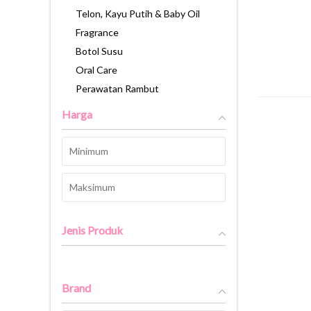
Telon, Kayu Putih & Baby Oil
Fragrance
Botol Susu
Oral Care
Perawatan Rambut
Lotion & Diaper Cream
Harga
Baby Gift Set
Lainnya
Kebutuhan Ibu Hamil
Oral Care
Pasta Gigi
Sikat Gigi
Jenis Produk
Obat Kumur
Lainnya
Makanan & Minuman
Brand
Bumbu Masak