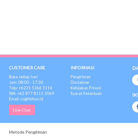
CUSTOMER CARE
INFORMASI
D
Buka setiap hari
Pengiriman
Jam: 08:00 - 17:30
Disclaimer
Telp: +6221 5366 1116
Kebijakan Privasi
WA: +62 877 8115 2069
Syarat Ketentuan
IK
Email: cs@hbhoz.id
Live Chat
Metode Pengiriman