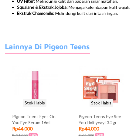
UV Filter:
Melindungi kulit dari paparan sinar matahari.
Squalane & Ekstrak Jojoba:
Menjaga kelembapan kulit wajah.
Ekstrak Chamomile:
Melindungi kulit dari iritasi ringan.
Lainnya Di Pigeon Teens
Stok Habis
Stok Habis
Pigeon Teens Eyes On
Pigeon Teens Eye See
You Eye Serum 16ml
You Holi-yeay! 3.2gr
Rp44.000
Rp44.000
14%
14%
Rp51.000
Rp51.000