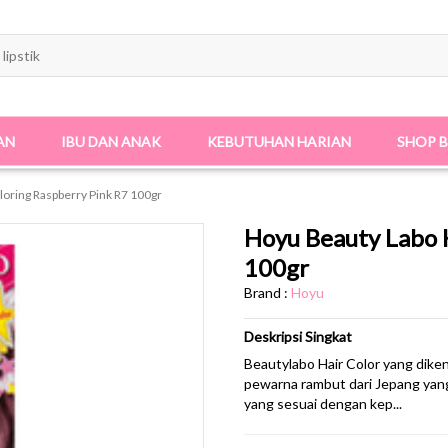
AN
IBU DAN ANAK
KEBUTUHAN HARIAN
SHOP 
loring Raspberry Pink R7 100gr
Hoyu Beauty Labo H
100gr
Brand :
Hoyu
Deskripsi Singkat
Beautylabo Hair Color yang dik
pewarna rambut dari Jepang yang
yang sesuai dengan kep...