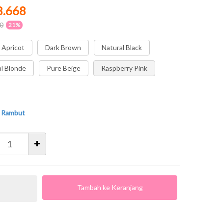
8.668
0
21%
 Apricot
Dark Brown
Natural Black
l Blonde
Pure Beige
Raspberry Pink
 Rambut
Tambah ke Keranjang