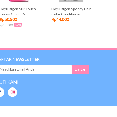
Hoyu Bigen Silk Touch
Hoyu Bigen Speedy Hair
Hoyu Bi
Cream Color 3N
Color Conditioner
Color Co
Rp50.500
Rp44.000
Rp44.0
Brownish Black
Brownish Black Mini
Natural 
882 20gr
20gr
4.7%
Rp53.000
AFTAR NEWSLETTER
UTI KAMI