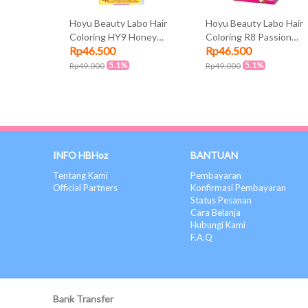
Hoyu Beauty Labo Hair
Hoyu Beauty Labo Hair
Coloring HY9 Honey
Coloring R8 Passion
Rp46.500
Rp46.500
Blonde
Red
5.1%
5.1%
Rp49.000
Rp49.000
INFO HBHoz
BANTUAN
Tentang Kami
Pembayaran
Official Partners
Konfirmasi Pembayaran
Status Pesanan
Cara Belanja
Hubungi Kami
F.A.Q
Bank Transfer