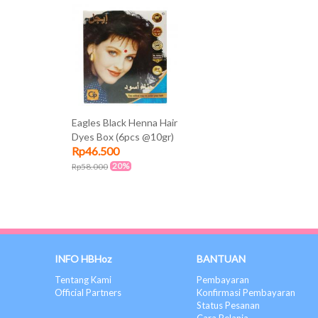
Eagles Black Henna Hair
Dyes Box (6pcs @10gr)
Rp46.500
20%
Rp58.000
INFO HBHoz
BANTUAN
Tentang Kami
Pembayaran
Official Partners
Konfirmasi Pembayaran
Status Pesanan