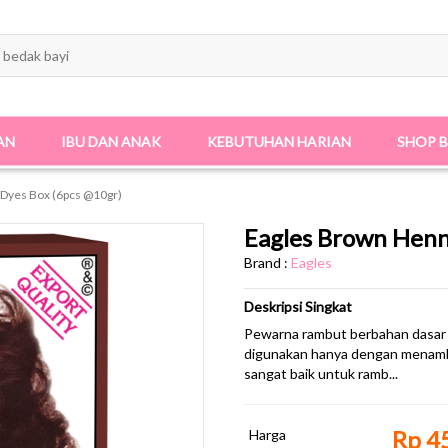
AN
IBU DAN ANAK
KEBUTUHAN HARIAN
SHOP 
 Dyes Box (6pcs @10gr)
Eagles Brown Henn
Brand :
Eagles
Deskripsi Singkat
​Pewarna rambut berbahan dasar
digunakan hanya dengan menambah
sangat baik untuk ramb...
Rp 4
Harga