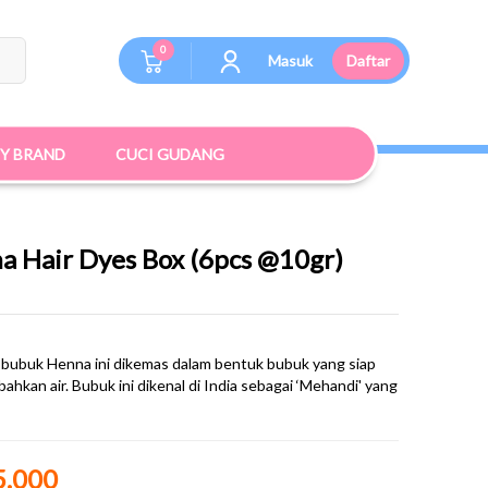
0
Masuk
Daftar
BY BRAND
CUCI GUDANG
a Hair Dyes Box (6pcs @10gr)
 bubuk Henna ini dikemas dalam bentuk bubuk yang siap
kan air. Bubuk ini dikenal di India sebagai ‘Mehandi' yang
5.000