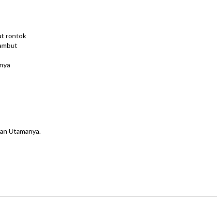
ut rontok
rambut
nnya
han Utamanya.