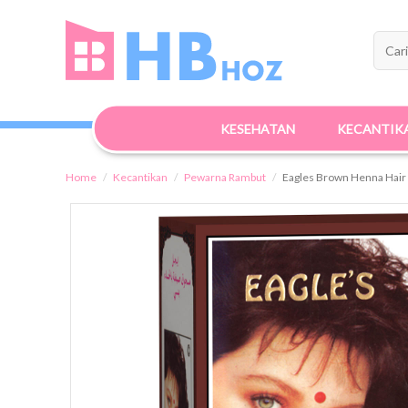
KESEHATAN
KECANTIK
Home
Kecantikan
Pewarna Rambut
Eagles Brown Henna Hair