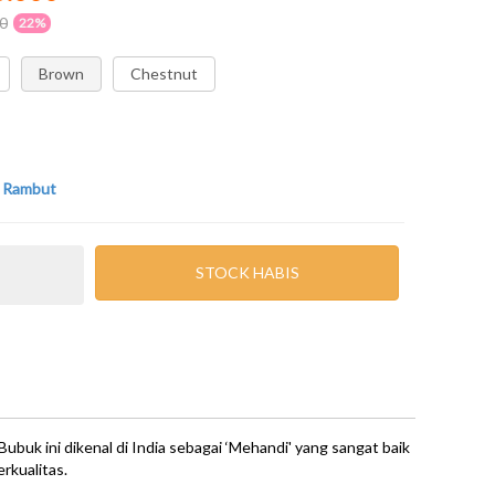
0
22%
Brown
Chestnut
 Rambut
STOCK HABIS
uk ini dikenal di India sebagai ‘Mehandi' yang sangat baik
rkualitas.