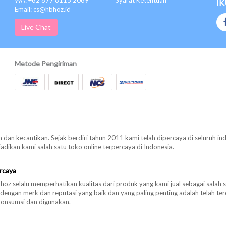
WA: +62 877 8115 2069
Syarat Ketentuan
IK
Email: cs@hbhoz.id
Live Chat
Metode Pengiriman
 dan kecantikan. Sejak berdiri tahun 2011 kami telah dipercaya di seluruh in
ikan kami salah satu toko online terpercaya di Indonesia.
rcaya
oz selalu memperhatikan kualitas dari produk yang kami jual sebagai salah 
 dengan merk dan reputasi yang baik dan yang paling penting adalah telah 
konsumsi dan digunakan.