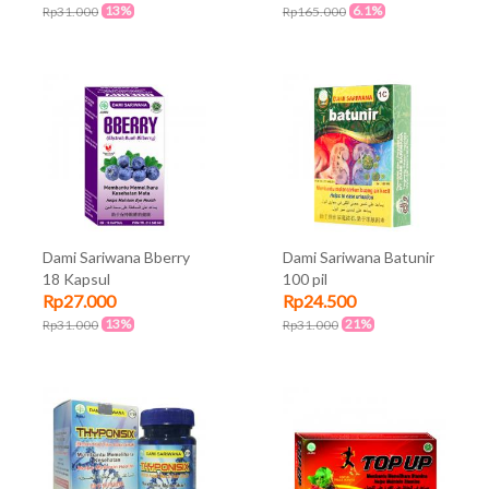
13%
6.1%
Rp31.000
Rp165.000
Dami Sariwana Bberry
Dami Sariwana Batunir
18 Kapsul
100 pil
Rp27.000
Rp24.500
13%
21%
Rp31.000
Rp31.000