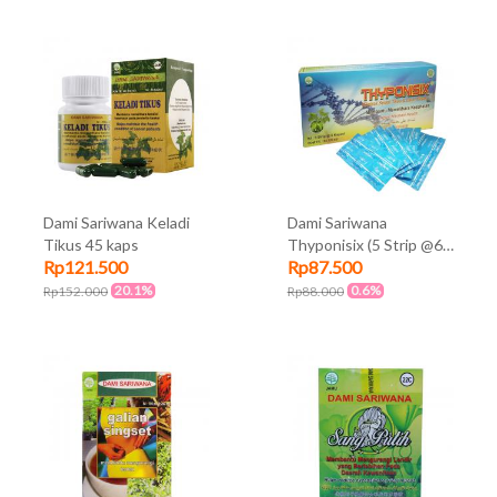
Dami Sariwana Keladi
Dami Sariwana
Tikus 45 kaps
Thyponisix (5 Strip @6
Rp121.500
Rp87.500
Kapsul)
20.1%
0.6%
Rp152.000
Rp88.000