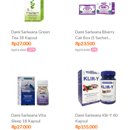
Dami Sariwana Green
Dami Sariwana Bberry
Tea 18 Kapsul
Cair Box (5 Sachet
Rp27.000
Rp23.500
@10ml)
13%
6%
Rp31.000
Rp25.000
Dami Sariwana Vita
Dami Sariwana Klir-Y 60
Sleep 18 Kapsul
Kapsul
Rp27.000
Rp155.000