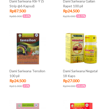
Dami Sariwana Klir-Y (5
Dami Sariwana Galian
Strip @6 Kapsul)
Rapet 100 pil
Rp87.500
Rp24.500
0.6%
12.5%
Rp88.000
Rp28.000
Dami Sariwana Tensilon
Dami Sariwana Negatal
100 pil
18 Kaps
Rp24.500
Rp27.000
21%
20.6%
Rp31.000
Rp34.000