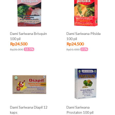
Dami Sariwana Brisquin
Dami Sariwana Pilsida
100 pil
100 pil
Rp24.500
Rp24.500
12.5%
21%
Rp28.000
Rp31.000
Dami Sariwana Diapil 12
Dami Sariwana
kaps
Prostalon 100 pil