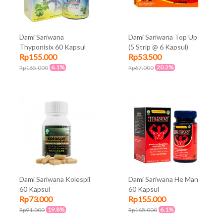
Dami Sariwana
Dami Sariwana Top Up
Thyponisix 60 Kapsul
(5 Strip @ 6 Kapsul)
Rp155.000
Rp53.500
6.1%
20.2%
Rp165.000
Rp67.000
Dami Sariwana Kolespil
Dami Sariwana He Man
60 Kapsul
60 Kapsul
Rp73.000
Rp155.000
19.8%
6.1%
Rp91.000
Rp165.000