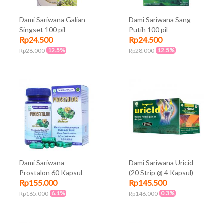
Dami Sariwana Galian
Dami Sariwana Sang
Singset 100 pil
Putih 100 pil
Rp24.500
Rp24.500
12.5%
12.5%
Rp28.000
Rp28.000
Dami Sariwana
Dami Sariwana Uricid
Prostalon 60 Kapsul
(20 Strip @ 4 Kapsul)
Rp155.000
Rp145.500
6.1%
0.3%
Rp165.000
Rp146.000