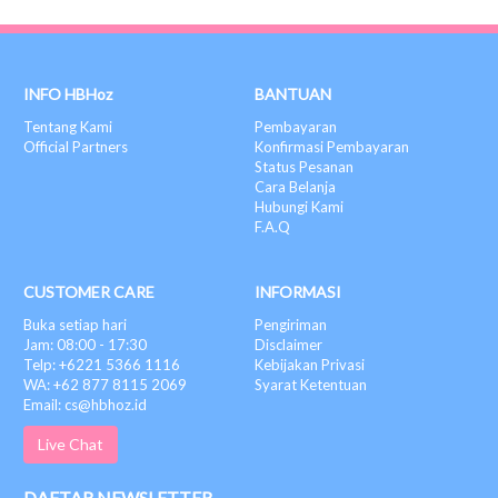
INFO HBHoz
BANTUAN
Tentang Kami
Pembayaran
Official Partners
Konfirmasi Pembayaran
Status Pesanan
Cara Belanja
Hubungi Kami
F.A.Q
CUSTOMER CARE
INFORMASI
Buka setiap hari
Pengiriman
Jam: 08:00 - 17:30
Disclaimer
Telp: +6221 5366 1116
Kebijakan Privasi
WA: +62 877 8115 2069
Syarat Ketentuan
Email: cs@hbhoz.id
Live Chat
DAFTAR NEWSLETTER