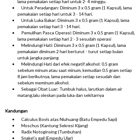
lama pemakaian setiap hari untuk 2- 4 minggu.
Untuk Peradangan: Diminum 3 x 0.5 gram (1 Kapsul), lama
pemakaian setiap hari untuk 3 - 14 hari.
Untuk Luka Bakar: Diminum 3 x 0.5 gram (1 Kapsul), lama
pemakaian setiap hari 3 - 14 hari.
Pemulihan Pasca Operasi: Diminum 3 x 0.5 gram (1 Kapsul),
lama pemakaian setiap hari 2 - 3 sesudah operasi
Melindungi Hati: Diminum 3 x 0.5 gram (1 Kapsul), lama
pemakaian diminum 2 hari berturut - turut setiap bulan
untuk jangka panjang
Melindungi Hati dari efek negatif alkohol: 0.5 gram
sebelum minum atau saat minum, kemudian 0.5 gram setiap
8 jam berikutnya, lama pemakaian setiap sesudah dan
sebelum meminum alkohol.
Sebagai Obat Luar: Tumbuk halus, larutkan dalam air
matang,lalu oleskan pada luka dan sekitarnya
Kandungan
Calculus Bovis atas Niuhuang (Batu Empedu Sapi)
Moschus (Kantung Sekresi Kijang)
Radix Notoginsing (Tumbuhan)
Snake\'s gail (Empedu Ular)