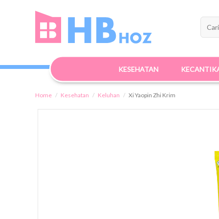
KESEHATAN
KECANTIK
Home
Kesehatan
Keluhan
Xi Yaopin Zhi Krim