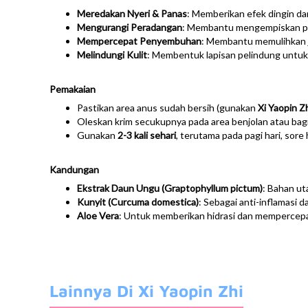
Meredakan Nyeri & Panas
: Memberikan efek dingin d
Mengurangi Peradangan
: Membantu mengempiskan pe
Mempercepat Penyembuhan
: Membantu memulihkan jar
Melindungi Kulit
: Membentuk lapisan pelindung untuk
Pemakaian
Pastikan area anus sudah bersih (gunakan
Xi Yaopin Z
Oleskan krim secukupnya pada area benjolan atau bagi
Gunakan
2-3 kali sehari
, terutama pada pagi hari, sore
Kandungan
Ekstrak Daun Ungu (Graptophyllum pictum)
: Bahan ut
Kunyit (Curcuma domestica)
: Sebagai anti-inflamasi d
Aloe Vera
: Untuk memberikan hidrasi dan mempercepa
Lainnya Di Xi Yaopin Zhi