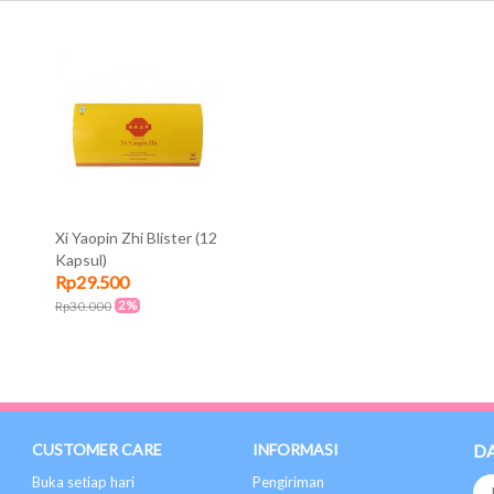
Xi Yaopin Zhi Blister (12
Kapsul)
Rp29.500
2%
Rp30.000
CUSTOMER CARE
INFORMASI
D
Buka setiap hari
Pengiriman