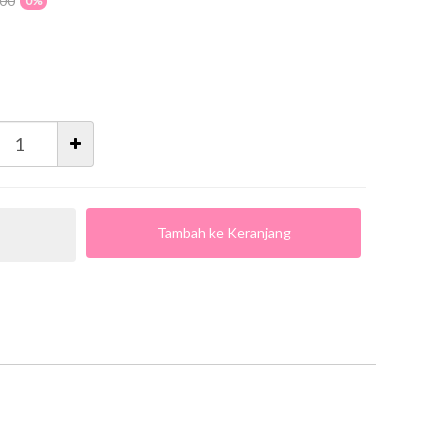
000
0%
Tambah ke Keranjang