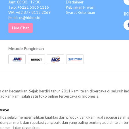
Jam: 08:00 - 17:30
Disclaimer
Telp: +6221 5366 1116
Kebijakan Privasi
WA: +62 877 8115 2069
Syarat Ketentuan
IK
Email: cs@hbhoz.id
Live Chat
Metode Pengiriman
 dan kecantikan. Sejak berdiri tahun 2011 kami telah dipercaya di seluruh in
ikan kami salah satu toko online terpercaya di Indonesia.
rcaya
oz selalu memperhatikan kualitas dari produk yang kami jual sebagai salah 
 dengan merk dan reputasi yang baik dan yang paling penting adalah telah 
konsumsi dan digunakan.