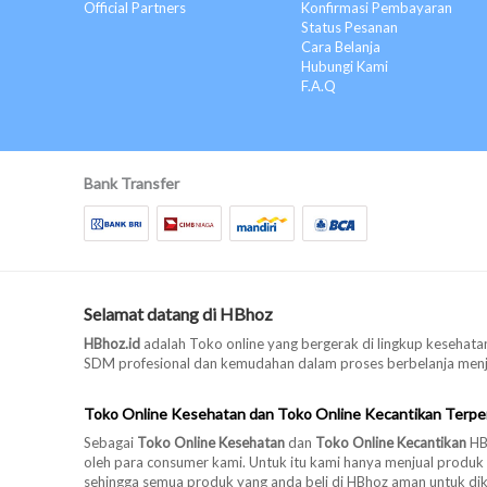
Official Partners
Konfirmasi Pembayaran
Status Pesanan
Cara Belanja
Hubungi Kami
F.A.Q
Bank Transfer
Selamat datang di HBhoz
HBhoz.id
adalah Toko online yang bergerak di lingkup kesehatan
SDM profesional dan kemudahan dalam proses berbelanja menjad
Toko Online Kesehatan dan Toko Online Kecantikan Terpe
Sebagai
Toko Online Kesehatan
dan
Toko Online Kecantikan
HBh
oleh para consumer kami. Untuk itu kami hanya menjual produk
sehingga semua produk yang anda beli di HBhoz aman untuk di