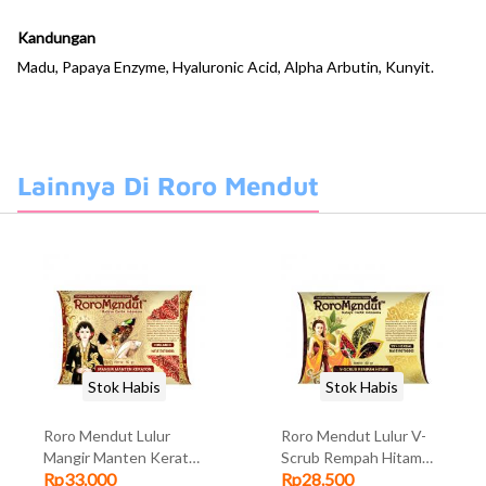
Kandungan
Madu, Papaya Enzyme, Hyaluronic Acid, Alpha Arbutin, Kunyit.
Lainnya Di Roro Mendut
Stok Habis
Stok Habis
Roro Mendut Lulur
Roro Mendut Lulur V-
Mangir Manten Keraton
Scrub Rempah Hitam
Rp33.000
Rp28.500
40gr
40gr