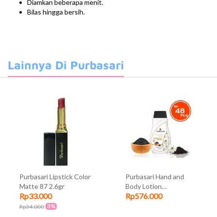
Diamkan beberapa menit.
Bilas hingga bersih.
Lainnya Di Purbasari
Purbasari Lipstick Color
Purbasari Hand and
Matte 87 2.6gr
Body Lotion
Rp33.000
Rp576.000
Habbatussauda 100ml
(Isi 48pcs)
3%
Rp34.000