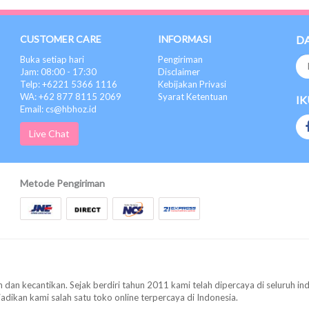
CUSTOMER CARE
INFORMASI
D
Buka setiap hari
Pengiriman
Jam: 08:00 - 17:30
Disclaimer
Telp: +6221 5366 1116
Kebijakan Privasi
WA: +62 877 8115 2069
Syarat Ketentuan
IK
Email: cs@hbhoz.id
Live Chat
Metode Pengiriman
 dan kecantikan. Sejak berdiri tahun 2011 kami telah dipercaya di seluruh in
ikan kami salah satu toko online terpercaya di Indonesia.