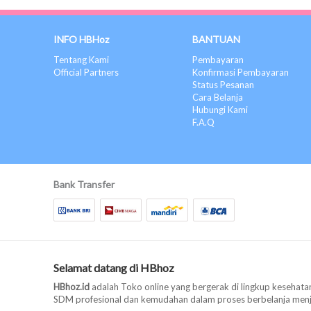
INFO HBHoz
BANTUAN
Tentang Kami
Pembayaran
Official Partners
Konfirmasi Pembayaran
Status Pesanan
Cara Belanja
Hubungi Kami
F.A.Q
Bank Transfer
Selamat datang di HBhoz
HBhoz.id
adalah Toko online yang bergerak di lingkup kesehatan
SDM profesional dan kemudahan dalam proses berbelanja menjad