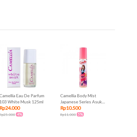
Camellia Eau De Parfum
Camellia Body Mist
Camellia
103 White Musk 125ml
Japanese Series Asuka
Japanes
Rp24.000
Rp10.500
Rp10.5
100ml
100ml
4%
5%
Rp25.000
Rp11.000
Rp11.000