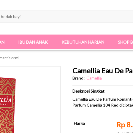
AN
IBU DAN ANAK
KEBUTUHAN HARIAN
SHOP 
omantic 22ml
Camellia Eau De P
Brand :
Camellia
Deskripsi Singkat
Camellia Eau De Parfum Romanti
Parfum Camellia 104 Red dicipta
Rp 8
Harga