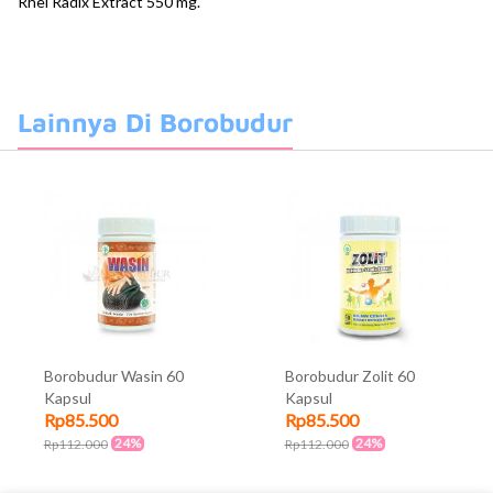
Rhei Radix Extract 550 mg.
Lainnya Di Borobudur
Borobudur Wasin 60
Borobudur Zolit 60
Kapsul
Kapsul
Rp85.500
Rp85.500
24%
24%
Rp112.000
Rp112.000